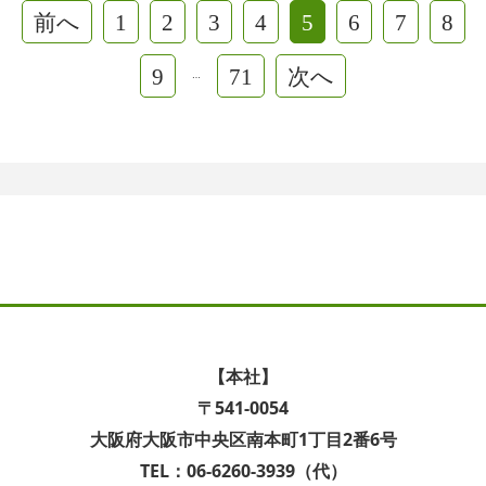
前へ
1
2
3
4
5
6
7
8
9
71
次へ
…
【本社】
〒541-0054
大阪府大阪市中央区南本町1丁目2番6号
TEL：06-6260-3939（代）